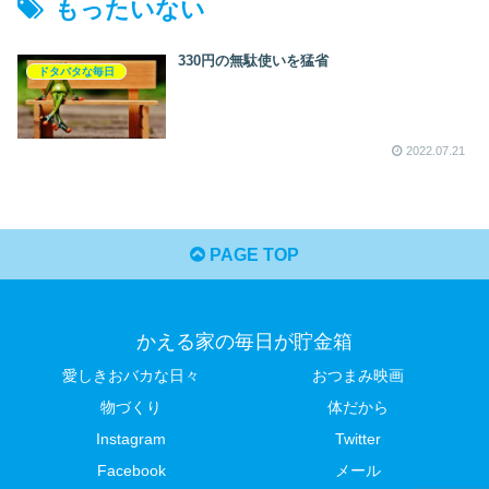
もったいない
330円の無駄使いを猛省
ドタバタな毎日
2022.07.21
PAGE TOP
かえる家の毎日が貯金箱
愛しきおバカな日々
おつまみ映画
物づくり
体だから
Instagram
Twitter
Facebook
メール