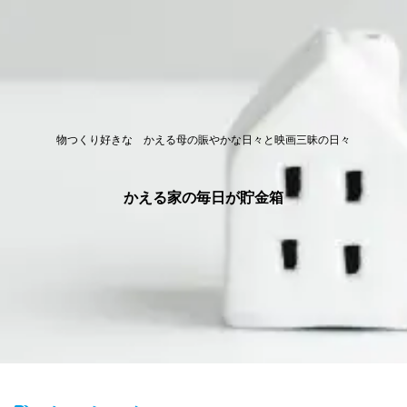
物つくり好きな かえる母の賑やかな日々と映画三昧の日々
かえる家の毎日が貯金箱