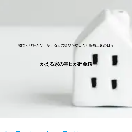
物つくり好きな かえる母の賑やかな日々と映画三昧の日々
かえる家の毎日が貯金箱